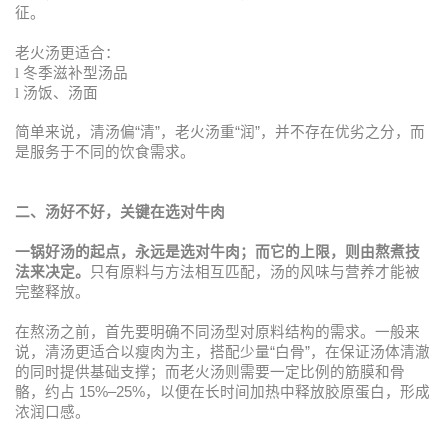
征。
老火汤更适合：
l
冬季滋补型汤品
l
汤饭、汤面
简单来说，清汤偏
“
清
”
，老火汤重
“
润
”
，并不存在优劣之分，而
是服务于不同的饮食需求。
二、汤好不好，关键在选对牛肉
一锅好汤的起点，永远是选对牛肉；而它的上限，则由熬煮技
法来决定。
只有原料与方法相互匹配，汤的风味与营养才能被
完整释放。
在熬汤之前，首先要明确不同汤型对原料结构的需求。一般来
说，清汤更适合以瘦肉为主，搭配少量
“
白骨
”
，在保证汤体清澈
的同时提供基础支撑；而老火汤则需要一定比例的筋膜和骨
骼，约占
15%–25%
，以便在长时间加热中释放胶原蛋白，形成
浓润口感。