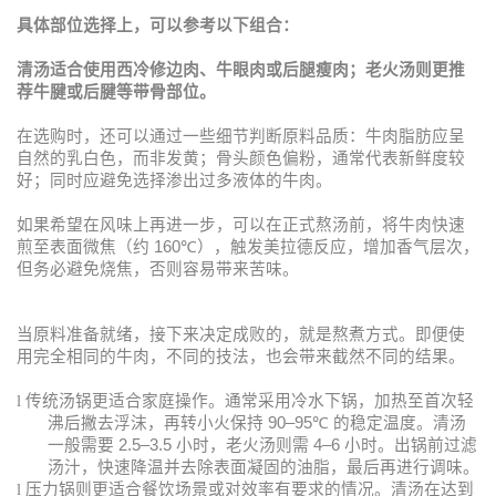
具体部位选择上，可以参考以下组合：
清汤适合使用西冷修边肉、牛眼肉或后腿瘦肉；老火汤则更推
荐牛腱或后腱等带骨部位。
在选购时，还可以通过一些细节判断原料品质：牛肉脂肪应呈
自然的乳白色，而非发黄；骨头颜色偏粉，通常代表新鲜度较
好；同时应避免选择渗出过多液体的牛肉。
如果希望在风味上再进一步，可以在正式熬汤前，将牛肉快速
煎至表面微焦（约
160
℃
），触发美拉德反应，增加香气层次，
但务必避免烧焦，否则容易带来苦味。
当原料准备就绪，接下来决定成败的，就是熬煮方式。即便使
用完全相同的牛肉，不同的技法，也会带来截然不同的结果。
l
传统汤锅更适合家庭操作。通常采用冷水下锅，加热至首次轻
沸后撇去浮沫，再转小火保持
90–95
℃
的稳定温度。清汤
一般需要
2.5–3.5
小时，老火汤则需
4–6
小时。出锅前过滤
汤汁，快速降温并去除表面凝固的油脂，最后再进行调味。
l
压力锅则更适合餐饮场景或对效率有要求的情况。清汤在达到