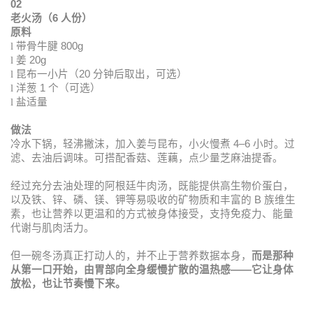
02
老火汤（
6
人份）
原料
l
带骨牛腱
800g
l
姜
20g
l
昆布一小片（
20
分钟后取出，可选）
l
洋葱
1
个（可选）
l
盐适量
做法
冷水下锅，轻沸撇沫，加入姜与昆布，小火慢煮
4–6
小时。过
滤、去油后调味。可搭配香菇、莲藕，点少量芝麻油提香。
经过充分去油处理的阿根廷牛肉汤，既能提供高生物价蛋白，
以及铁、锌、磷、镁、钾等易吸收的矿物质和丰富的
B
族维生
素，也让营养以更温和的方式被身体接受，支持免疫力、能量
代谢与肌肉活力。
但一碗冬汤真正打动人的，并不止于营养数据本身，
而是那种
从第一口开始，由胃部向全身缓慢扩散的温热感
——
它让身体
放松，也让节奏慢下来。