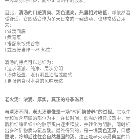
牛肉本身的鲜香，而不是骨骼中的胶质。
因此，
清汤的口感清爽、汤色透亮，热量相对较低
，却依然温
暖舒适。它既适合作为冬天日常的一碗热汤，也非常适合用
来：
l
做汤面底
l
煮青菜
l
搭配米饭或谷物
l
或直接当作一杯
“
热饮
”
清汤的特点可以总结为：
l
追求清澈、纯净、层次分明
l
汤体轻盈，没有明显油脂或胶感
l
更强调食材本身的风味表达
老火汤：浓润、厚实，真正的冬季滋养
与清汤不同，老火汤更像是一场
“
时间换营养
”
的过程。
它以牛
骨和富含筋膜的部位为主，在长时间、低温的持续加热中，骨
骼和结缔组织中的胶原蛋白逐步释放，并转化为明胶，同时析
出多种矿物质与氨基酸。最终得到的，是一锅
汤色更深，口感
更浓，冷却后往往会自然凝固的汤
，这正是老火汤最典型的特