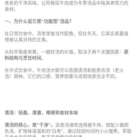
体系的干净风味，让阿根廷牛肉成为冬季汤品中极具表现力的
食材。
一、为什么说它是
“
功能型
”
汤品？
在日常饮食中，汤常常被当作配角，但在冬天，它其实是最值
得被认真对待的主角。
从科学角度来看，一碗好汤的价值，取决于两个关键因素：
原
料结构与烹饪时间
。
在中式饮食中，牛肉汤大致可以氛围清汤和胶质浓汤（老火
汤）两种。它们的口感、营养侧重与适用场景完全不同。
清汤：轻盈、清澈，喝得到食材本味
清汤的核心，是
“
干净
”
。
这类汤通常选用瘦牛肉，搭配少量颜
色浅、矿物味道温和的
“
白骨
”
，通过较短时间的小火慢煮，萃取