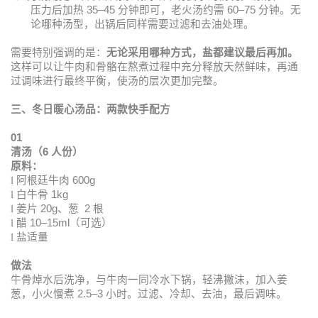
压力后加热
35–45
分钟即可，老火汤约需
60–75
分钟。无
论哪种汤型，出锅后同样需要过滤和去油处理。
需要特别强调的是：
无论采用哪种方式，盐都建议最后再加。
这样可以让牛肉和骨骼在熬煮过程中充分释放天然鲜味，再通
过调味进行最终平衡，使汤的层次更加完整。
三、冬日暖心汤品：两款快手配方
01
清汤（
6
人份）
原料：
l
阿根廷牛肉
600g
l
白牛骨
1kg
l
姜片
20g
、葱
2
根
l
醋
10–15ml
（可选）
l
盐适量
做法
牛骨焯水后洗净，与牛肉一同冷水下锅，轻沸撇沫，加入姜
葱，小火慢煮
2.5–3
小时。过滤、冷却、去油，最后调味。