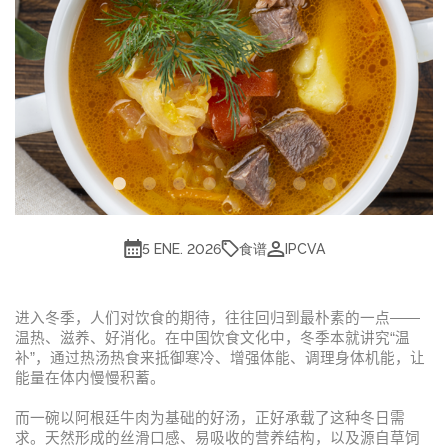
食谱
5 ENE. 2026
IPCVA
进入冬季，人们对饮食的期待，往往回归到最朴素的一点
——
温热、滋养、好消化。在中国饮食文化中，冬季本就讲究
“
温
补
”
，通过热汤热食来抵御寒冷、增强体能、调理身体机能，让
能量在体内慢慢积蓄。
而一碗以阿根廷牛肉为基础的好汤，正好承载了这种冬日需
求。天然形成的丝滑口感、易吸收的营养结构，以及源自草饲