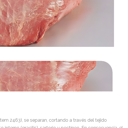
ítem 2463), se separan, cortando a través del tejido
 interno (gracilis), sartorio y pectíneo. En consecuencia, el