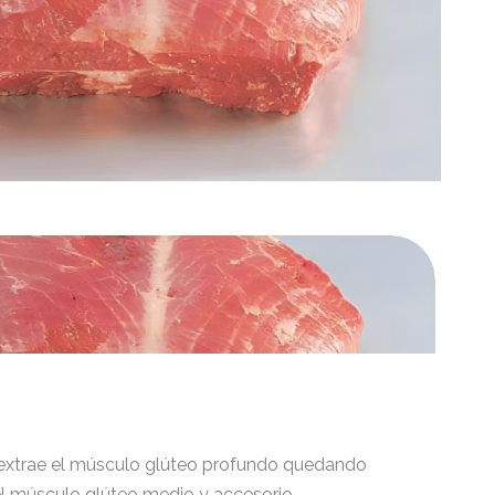
se extrae el músculo glúteo profundo quedando
el músculo glúteo medio y accesorio.